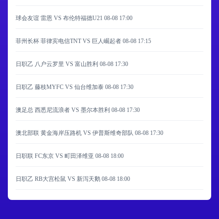
球会友谊 雷恩 VS 布伦特福德U21
08-08 17:00
菲州长杯 菲律宾电信TNT VS 巨人崛起者
08-08 17:15
日职乙 八户云罗里 VS 富山胜利
08-08 17:30
日职乙 藤枝MYFC VS 仙台维加泰
08-08 17:30
澳足总 西悉尼流浪者 VS 墨尔本胜利
08-08 17:30
澳北部联 黄金海岸压路机 VS 伊普斯维奇部队
08-08 17:30
日职联 FC东京 VS 町田泽维亚
08-08 18:00
日职乙 RB大宫松鼠 VS 新泻天鹅
08-08 18:00