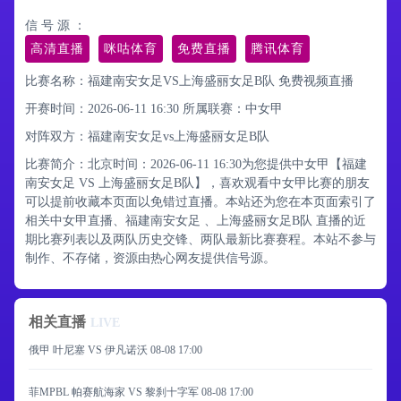
信 号 源 ：
高清直播
咪咕体育
免费直播
腾讯体育
比赛名称：福建南安女足VS上海盛丽女足B队 免费视频直播
开赛时间：2026-06-11 16:30
所属联赛：
中女甲
对阵双方：福建南安女足vs上海盛丽女足B队
比赛简介：北京时间：2026-06-11 16:30为您提供中女甲【福建
南安女足 VS 上海盛丽女足B队】，喜欢观看中女甲比赛的朋友
可以提前收藏本页面以免错过直播。本站还为您在本页面索引了
相关中女甲直播、福建南安女足 、上海盛丽女足B队 直播的近
期比赛列表以及两队历史交锋、两队最新比赛赛程。本站不参与
制作、不存储，资源由热心网友提供信号源。
相关直播
LIVE
俄甲 叶尼塞 VS 伊凡诺沃
08-08 17:00
菲MPBL 帕赛航海家 VS 黎刹十字军
08-08 17:00