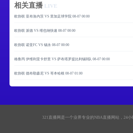
相关直播
LIVE
欧协联 亚布洛内茨 VS 里加足球学院
08-07 00:00
欧协联 派德 VS 维也纳快速
08-07 00:00
欧协联 诺亚FC VS 锡永
08-07 00:00
格鲁丙 伊维利亚卡舒里 VS 萨布塔罗提比利锡B队
08-07 00:00
欧协联 德布勒森尼 VS 哥本哈根
08-07 01:00
321直播网
是一个业界专业的NBA直播网站，24