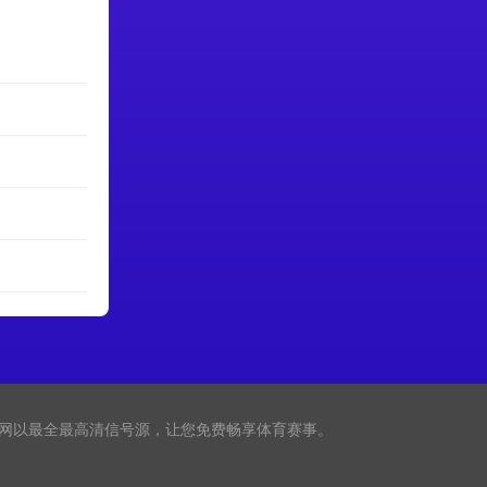
直播网以最全最高清信号源，让您免费畅享体育赛事。