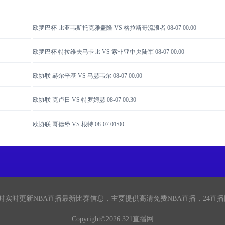
欧罗巴杯 比亚韦斯托克雅盖隆 VS 格拉斯哥流浪者
08-07 00:00
欧罗巴杯 特拉维夫马卡比 VS 索非亚中央陆军
08-07 00:00
欧协联 赫尔辛基 VS 马瑟韦尔
08-07 00:00
欧协联 克卢日 VS 特罗姆瑟
08-07 00:30
欧协联 哥德堡 VS 根特
08-07 01:00
小时实时更新NBA直播最新比赛信息，主要提供高清免费NBA直播，24
Copyright©2026 321直播网