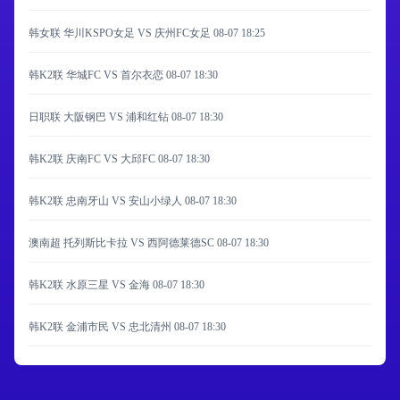
韩女联 华川KSPO女足 VS 庆州FC女足
08-07 18:25
韩K2联 华城FC VS 首尔衣恋
08-07 18:30
日职联 大阪钢巴 VS 浦和红钻
08-07 18:30
韩K2联 庆南FC VS 大邱FC
08-07 18:30
韩K2联 忠南牙山 VS 安山小绿人
08-07 18:30
澳南超 托列斯比卡拉 VS 西阿德莱德SC
08-07 18:30
韩K2联 水原三星 VS 金海
08-07 18:30
韩K2联 金浦市民 VS 忠北清州
08-07 18:30