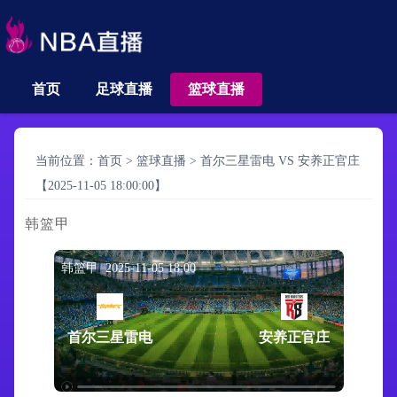
首页
足球直播
篮球直播
当前位置：
首页
>
篮球直播
>
首尔三星雷电 VS 安养正官庄
【2025-11-05 18:00:00】
韩篮甲
韩篮甲 2025-11-05 18:00
首尔三星雷电
安养正官庄